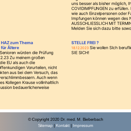
uns besser als bisher möglich, 
COVIDIMPFUNGEN zu erfüllen. D
wie auch Einzelpersonen oder F
Impfungen können wegen des 
AUSSCHLIESSLICH MIT TERMIN
Melden Sie sich dazu bitte sowo
ie HAZ zum Thema
STELLE FREI ?
ür Ältere
Sie wollen SIch beru
18.12.2023
 Senioren würden die Prüfung
SIE SICH!
12.23 Zu meinem großen
ie EU als auch die
fenkundigen Vorurteilen, nicht
kten aus bei dem Versuch, das
 verschlimmbessern. Auch wenn
s Kollegen Krause vollinhaltlich
skussion bedauerlicherweise
© Copyright 2020 Dr. med. M. Bieberbach
Sitemap
|
Kontakt
|
Impressum