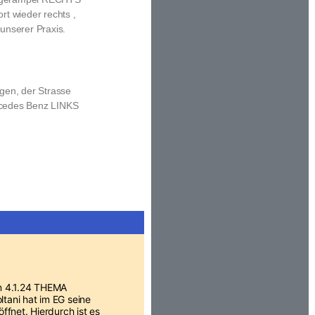
rt wieder rechts ,
unserer Praxis.
egen, der Strasse
ercedes Benz LINKS
m 4.1.24 THEMA
tani hat im EG seine
ffnet. Hierdurch ist es