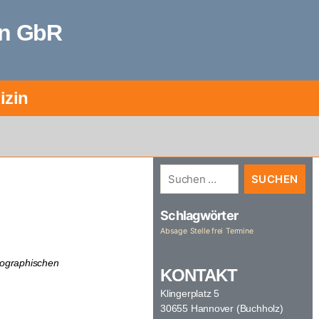
en GbR
izin
Schlagwörter
Absage
Stelle frei
Termine
eographischen
KONTAKT
Klingerplatz 5
30655 Hannover (Buchholz)