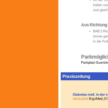
halten un
und gleic
Aus Richtu
BAB 2 Ric
immer ger
in die Po
Parkmöglic
Parkplatz Guericke
Praxiszeitung
Diabetes mell. in der
ErgoMed_01
08.06.2025