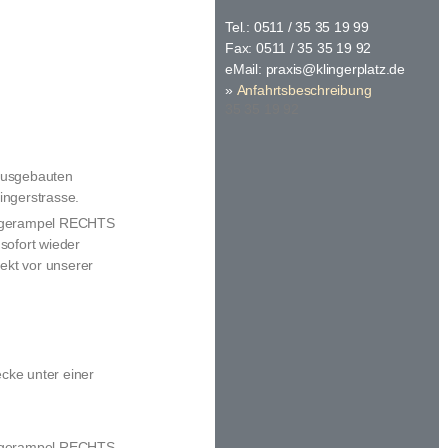
Tel.: 0511 / 35 35 19 99
Fax: 0511 / 35 35 19 92
eMail:
praxis@klingerplatz.de
»
Anfahrtsbeschreibung
35 35 19 92
 ausgebauten
ingerstrasse.
gängerampel RECHTS
sofort wieder
ekt vor unserer
cke unter einer
gängerampel RECHTS