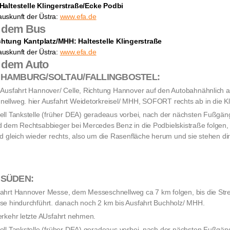
 Haltestelle Klingerstraße/Ecke Podbi
auskunft der Üstra:
www.efa.de
t dem Bus
chtung Kantplatz/MHH: Haltestelle Klingerstraße
auskunft der Üstra:
www.efa.de
t dem Auto
g HAMBURG/SOLTAU/FALLINGBOSTEL:
 Ausfahrt Hannover/ Celle, Richtung Hannover auf den Autobahnähnlich
ellweg. hier Ausfahrt Weidetorkreisel/ MHH, SOFORT rechts ab in die Kl
ell Tankstelle (früher DEA) geradeaus vorbei, nach der nächsten Fuß
d dem Rechtsabbieger bei Mercedes Benz in die Podbielskistraße folgen, 
nd gleich wieder rechts, also um die Rasenfläche herum und sie stehen dir
g SÜDEN:
ahrt Hannover Messe, dem Messeschnellweg ca 7 km folgen, bis die Stre
se hindurchführt. danach noch 2 km bis Ausfahrt Buchholz/ MHH.
erkehr letzte AUsfahrt nehmen.
ell Tankstelle (früher DEA) geradeaus vorbei, nach der nächsten Fuß