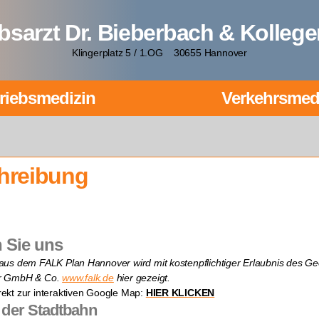
ebsarzt Dr. Bieberbach & Kolleg
Klingerplatz 5 / 1.OG 30655 Hannover
riebsmedizin
Verkehrsmed
hreibung
n Sie uns
 aus dem FALK Plan Hannover wird mit kostenpflichtiger Erlaubnis des G
ir GmbH & Co.
www.falk.de
hier gezeigt.
rekt zur interaktiven Google Map:
HIER KLICKEN
 der Stadtbahn