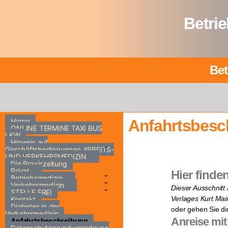
Betri
Bet
Home
Anfahrtsbesc
ONLINE TERMINE TAXI BUS
LKW
Hinweis auf
Geschäftsbedingungen ARBEITS-
UND VERKEHRSMEDIZIN
Die Praxiszeitung
Privat
Hier finde
Betriebsmedizin
Verkehrsmedizin
Dieser Ausschnitt
STELLE FREI
Verlages Kurt Ma
Kontakt
Diabetes in der
oder gehen Sie di
Verkehrsmedizin
Anreise mit
Anfahrtsbeschreibung
Datenschutzgrundverordnung