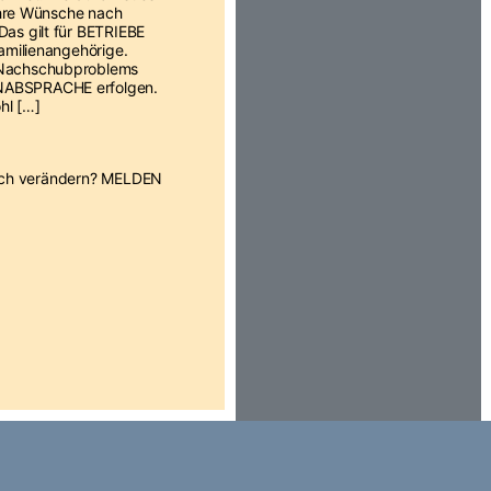
Ihre Wünsche nach
as gilt für BETRIEBE
amilienangehörige.
Nachschubproblems
ABSPRACHE erfolgen.
hl […]
flich verändern? MELDEN