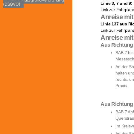
Linie 3, 7 und 9:
(DSGVO)
Link zur Fahrplan
Anreise mi
Linie 137 aus Ri
Link zur Fahrplan
Anreise mi
Aus Richtun
BAB 7 bis
Messeschn
An der Sh
halten un
rechts, u
Praxis.
Aus Richtun
BAB 7 Abf
Querstras
Im Kreisv
An der Sh