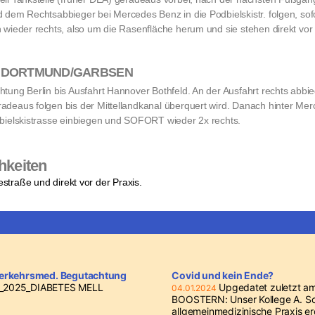
d dem Rechtsabbieger bei Mercedes Benz in die Podbielskistr. folgen, sofo
h wieder rechts, also um die Rasenfläche herum und sie stehen direkt vor 
ng DORTMUND/GARBSEN
htung Berlin bis Ausfahrt Hannover Bothfeld. An der Ausfahrt rechts abbi
adeaus folgen bis der Mittellandkanal überquert wird. Danach hinter M
dbielskistrasse einbiegen und SOFORT wieder 2x rechts.
hkeiten
straße und direkt vor der Praxis.
 verkehrsmed. Begutachtung
Covid und kein Ende?
_2025_DIABETES MELL
Upgedatet zuletzt a
04.01.2024
BOOSTERN: Unser Kollege A. Sol
allgemeinmedizinische Praxis erö