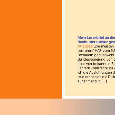
Mein Leserbrief an d
Nachuntersuchungen f
„Die meisten
19.12.2023
bestehen“ HAZ vom 5.
Bedauern geht sowohl d
Bundesregierung von of
aber von bekannten Fa
Fahrerlaubnisrecht zu
ich die Ausführungen de
teile dreht sich die Di
zunehmend in […]