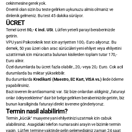
cekinmesine gerek yok.
Önemli olan sizin bu teste gelirken uykunuzu almis olmaniz ve
dinlenik gelmeniz. Bu test 45 dakika sürüyor.
ÜCRET
Temel ücret 8
0,- € incl. USt
. Lütfen yeterli parayi beraberinizde
getirin.
VPU yani Psikoteknik test icin ayriyetten 100,- Euro aliyoruz. Bu
demek, 50 yas üzeri olan arac sürücüleri yeni ehliyet veya ehliyetini
uzattirmak icin müracatta bulunan kisilerden toplam tutar 170,-
Euro alinir.
Özel durumlarda bu ücret fazla olabilir., 20,- veya 20,- Euro. Cok acil
durumlarda bu miktar yükselebilir.
Bu durumlarda
Kredikarti (Maestro, EC Kart, VISA vs.)
ilede ödeme
yapabilirsiniz.
Bazi isveren ile antlasmamiz var. Siz bize onlardan aldiginiz „faturayi
onlar ödeyeceklerine“ dair bir belge gelirken beraberinizde getirin, biz
bunun karsiliginda faturayi direkt isverene gönderiyoruz.
Termin nasil alabilirim?
Termin „kücük“ muayene yani ehliyetinizi uzatmak icin cabuk
alabilirsiniz. Asagidaki telefon numarasini arayin ve bizimle termin
yapin. Lütfen termine vaktinde gelin gelemediginiz zaman 24 saat