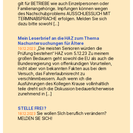
gilt für BETRIEBE wie auch Einzelpersonen oder
Familienangehörige. Impfungen können wegen
des Nachschubproblems AUSSCHLIESSLICH MIT
TERMINABSPRACHE erfolgen. Melden Sie sich
dazu bitte sowohl […]
Mein Leserbrief an die HAZ zum Thema
Nachuntersuchungen für Ältere
„Die meisten Senioren würden die
19.12.2023
Prüfung bestehen“ HAZ vom 5.12.23 Zu meinem
großen Bedauern geht sowohl die EU als auch die
Bundesregierung von offenkundigen Vorurteilen,
nicht aber von bekannten Fakten aus bei dem
Versuch, das Fahrerlaubnisrecht zu
verschlimmbessern. Auch wenn ich die
Ausführungen des Kollegen Krause vollinhaltlich
teile dreht sich die Diskussion bedauerlicherweise
zunehmend in […]
STELLE FREI ?
Sie wollen SIch beruflich verändern?
18.12.2023
MELDEN SIE SICH!