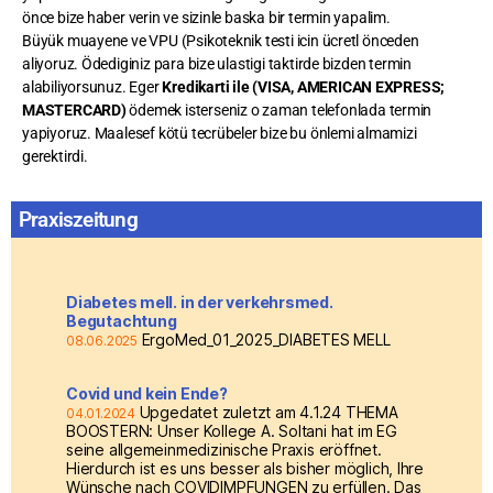
önce bize haber verin ve sizinle baska bir termin yapalim.
Büyük muayene ve VPU (Psikoteknik testi icin ücretl önceden
aliyoruz. Ödediginiz para bize ulastigi taktirde bizden termin
alabiliyorsunuz. Eger
Kredikarti ile (VISA, AMERICAN EXPRESS;
MASTERCARD)
ödemek isterseniz o zaman telefonlada termin
yapiyoruz. Maalesef kötü tecrübeler bize bu önlemi almamizi
gerektirdi.
Praxiszeitung
Diabetes mell. in der verkehrsmed.
Begutachtung
ErgoMed_01_2025_DIABETES MELL
08.06.2025
Covid und kein Ende?
Upgedatet zuletzt am 4.1.24 THEMA
04.01.2024
BOOSTERN: Unser Kollege A. Soltani hat im EG
seine allgemeinmedizinische Praxis eröffnet.
Hierdurch ist es uns besser als bisher möglich, Ihre
Wünsche nach COVIDIMPFUNGEN zu erfüllen. Das