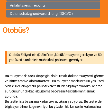
Anfahrtsbeschreibung
Datenschutzgrundverordnung (DSGVO)
Otobüs?
Otobüs Ehliyeti icin (D-Sinif) de „kücük“ muayene gerekiyor ve 50
yas üzeri olanlar icin muhakkak psikotest gerekiyor.
Bu muayene de Soru kitapcigini doldurmak, doktor muaynesi, görme
ve isitme testive laboratuartesti. Bu muayene mecburen 50 yas üzeri
olan kisiler icin gecerli, psikotekniktesti, bir bilgisayar yardimi ile arac
sürücüsünün dikkat, algi,izleme beceresini testlerle kanitlamak
zorunda.
Bu testleri siz basarana kadar tekrar, tekrar yapiyoruz. Bu testlerde
bilgisayar bilmeniz gerekmiyor bu yüzden hic kimsenin korkmasina