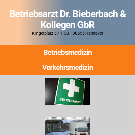
Betriebsarzt Dr. Bieberbach &
Kollegen GbR
Klingerplatz 5 / 1.OG 30655 Hannover
Betriebsmedizin
Verkehrsmedizin