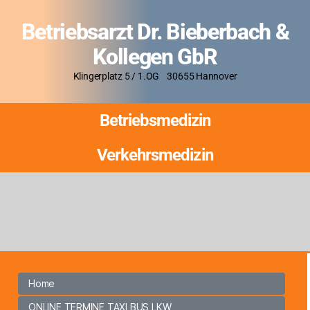
Betriebsarzt Dr. Bieberbach &
Kollegen GbR
Klingerplatz 5 / 1.OG 30655 Hannover
Betriebsmedizin
Verkehrsmedizin
Home
ONLINE TERMINE TAXI BUS LKW