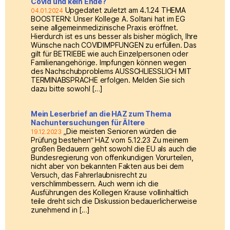
Covid und kein Ende?
Upgedatet zuletzt am 4.1.24 THEMA
04.01.2024
BOOSTERN: Unser Kollege A. Soltani hat im EG
seine allgemeinmedizinische Praxis eröffnet.
Hierdurch ist es uns besser als bisher möglich, Ihre
Wünsche nach COVIDIMPFUNGEN zu erfüllen. Das
gilt für BETRIEBE wie auch Einzelpersonen oder
Familienangehörige. Impfungen können wegen
des Nachschubproblems AUSSCHLIESSLICH MIT
TERMINABSPRACHE erfolgen. Melden Sie sich
dazu bitte sowohl […]
Mein Leserbrief an die HAZ zum Thema
Nachuntersuchungen für Ältere
„Die meisten Senioren würden die
19.12.2023
Prüfung bestehen“ HAZ vom 5.12.23 Zu meinem
großen Bedauern geht sowohl die EU als auch die
Bundesregierung von offenkundigen Vorurteilen,
nicht aber von bekannten Fakten aus bei dem
Versuch, das Fahrerlaubnisrecht zu
verschlimmbessern. Auch wenn ich die
Ausführungen des Kollegen Krause vollinhaltlich
teile dreht sich die Diskussion bedauerlicherweise
zunehmend in […]